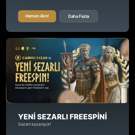
Hemen Alın!
Daha Fazla
YENİ SEZARLI FREESPİNİ
Sezarlı kazanıyor!