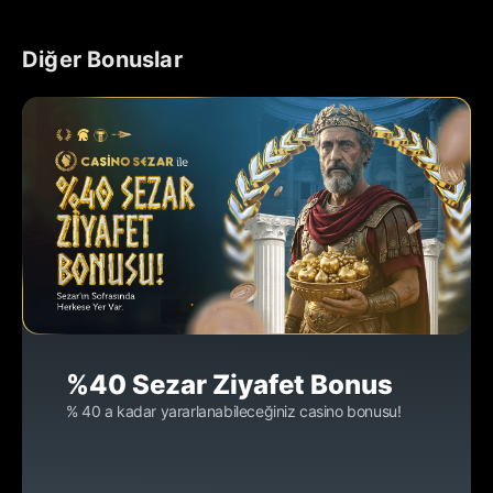
Diğer Bonuslar
%40 Sezar Ziyafet Bonus
% 40 a kadar yararlanabileceğiniz casino bonusu!