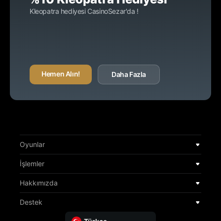
Kleopatra hediyesi CasinoSezar'da !
Hemen Alın!
Daha Fazla
Oyunlar
İşlemler
Hakkımızda
Destek