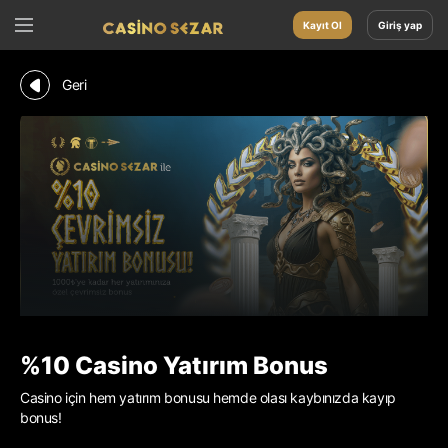
Kayıt Ol
Giriş yap
Geri
%10 Casino Yatırım Bonus
Casino için hem yatırım bonusu hemde olası kaybınızda kayıp
bonus!