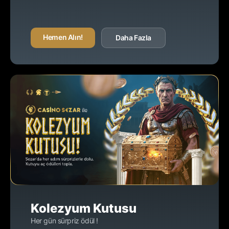
Hemen Alın!
Daha Fazla
Kolezyum Kutusu
Her gün sürpriz ödül !