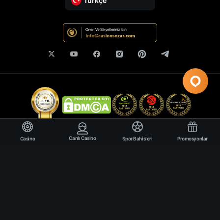
Türkçe
casinosezar.com, Nova Data Solutions Limitada'nın mülkiyetindedir ve
Canlı Casino
Casino
Spor Bahisleri
Promosyonlar
onun tarafından işletilmektedir. Kayıt numarası: 3102917005, kayıtlı
adres: Ofident Building, Office No.3, San Jose, Costa Rica. Bizimle
iletişime geçin:
info@casinosezar.com
. casinosezar.com, Anjouan
Özerk Adası Hükümeti, Komorlar Birliği tarafından lisanslanmış ve
düzenlenmiştir ve ALSI-202412046-FI2 Lisans Numarası altında
faaliyet göstermektedir. casinosezar.com tüm düzenleyici
uyumlulukları geçmiştir ve her türlü şans ve bahis oyunu için oyun
operasyonları yürütmek üzere yasal olarak yetkilendirilmiştir.