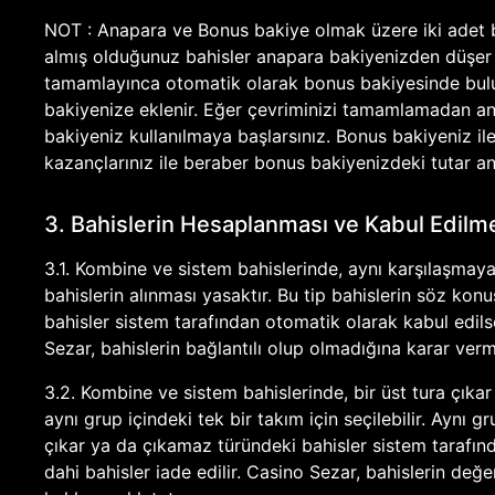
NOT : Anapara ve Bonus bakiye olmak üzere iki adet b
almış olduğunuz bahisler anapara bakiyenizden düşer 
tamamlayınca otomatik olarak bonus bakiyesinde bul
bakiyenize eklenir. Eğer çevriminizi tamamlamadan a
bakiyeniz kullanılmaya başlarsınız. Bonus bakiyeniz i
kazançlarınız ile beraber bonus bakiyenizdeki tutar an
3. Bahislerin Hesaplanması ve Kabul Edilm
3.1. Kombine ve sistem bahislerinde, aynı karşılaşmaya a
bahislerin alınması yasaktır. Bu tip bahislerin söz ko
bahisler sistem tarafından otomatik olarak kabul edilse
Sezar, bahislerin bağlantılı olup olmadığına karar verme
3.2. Kombine ve sistem bahislerinde, bir üst tura çıka
aynı grup içindeki tek bir takım için seçilebilir. Aynı gr
çıkar ya da çıkamaz türündeki bahisler sistem tarafın
dahi bahisler iade edilir. Casino Sezar, bahislerin değ