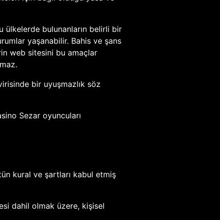
u ülkelerde bulunanların belirli bir
rumlar yaşanabilir. Bahis ve şans
rin web sitesini bu amaçlar
nmaz.
evirisinde bir uyuşmazlık söz
asino Sezar oyuncuları
ün kural ve şartları kabul etmiş
si dahil olmak üzere, kişisel