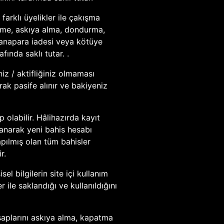
 farklı üyelikler ile çakışma
leme, askıya alma, dondurma,
, anapara iadesi veya kötüye
fında saklı tutar. .
iz / aktifliğiniz olmaması
ak pasife alınır ve bakiyeniz
 olabilir. Hâlihazırda kayıt
lanarak yeni bahis hesabı
yapılmış olan tüm bahisler
r.
el bilgilerin site içi kullanım
ile saklandığı ve kullanıldığını
esaplarını askıya alma, kapatma