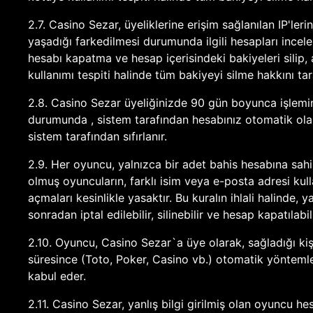
2.7. Casino Sezar, üyeliklerine erişim sağlanılan IP'lerin
yaşadığı farkedilmesi durumunda ilgili hesapları ince
hesabı kapatma ve hesap içerisindeki bakiyeleri silip
kullanımı tespiti halinde tüm bakiyeyi silme hakkını tara
2.8. Casino Sezar üyeliğinizde 90 gün boyunca işlemin
durumunda , sistem tarafından hesabınız otomatik olar
sistem tarafından sıfırlanır.
2.9. Her oyuncu, yalnızca bir adet bahis hesabına sahip
olmuş oyuncuların, farklı isim veya e-posta adresi kul
açmaları kesinlikle yasaktır. Bu kuralın ihlali halinde, 
sonradan iptal edilebilir, silinebilir ve hesap kapatılabili
2.10. Oyuncu, Casino Sezar`a üye olarak, sağladığı kişis
süresince (Toto, Poker, Casino vb.) otomatik yöntemler 
kabul eder.
2.11. Casino Sezar, yanlış bilgi girilmiş olan oyuncu h