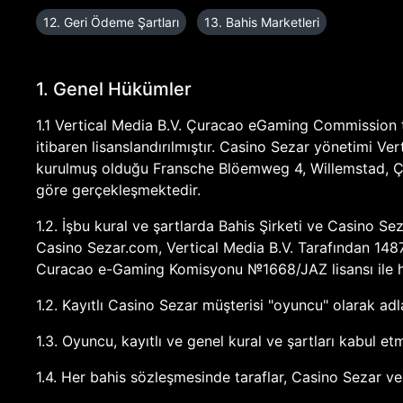
12. Geri Ödeme Şartları
13. Bahis Marketleri
1. Genel Hükümler
1.1 Vertical Media B.V. Çuracao eGaming Commission 
itibaren lisanslandırılmıştır. Casino Sezar yönetimi Ver
kurulmuş olduğu Fransche Blöemweg 4, Willemstad, Ç
göre gerçekleşmektedir.
1.2. İşbu kural ve şartlarda Bahis Şirketi ve Casino Sez
Casino Sezar.com, Vertical Media B.V. Tarafından 14879
Curacao e-Gaming Komisyonu №1668/JAZ lisansı ile h
1.2. Kayıtlı Casino Sezar müşterisi "oyuncu" olarak adla
1.3. Oyuncu, kayıtlı ve genel kural ve şartları kabul et
1.4. Her bahis sözleşmesinde taraflar, Casino Sezar v