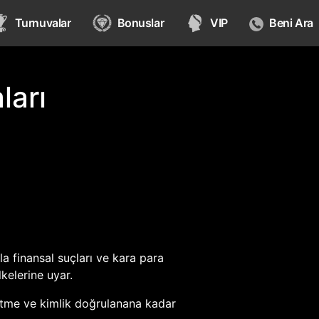
Turnuvalar
Bonuslar
VIP
Beni Ara
ları
la finansal suçları ve kara para
kelerine uyar.
 etme ve kimlik doğrulanana kadar