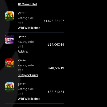
10 Crown Hot
Y****
kazanç elde
₺1,426,331.07
etti!
Wild Wild Riches
D****
kazanç elde
₺24,067.44
etti!
Aviatrix
K****
kazanç elde
₺40,537.19
etti!
30 Spicy Fruits
B****
kazanç elde
₺88,510.61
etti!
Wild Wild Riches