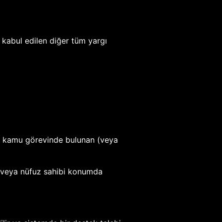
 kabul edilen diğer tüm yargı
bir kamu görevinde bulunan (veya
n veya nüfuz sahibi konumda