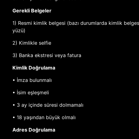
Gerekli Belgeler
1) Resmi kimlik belgesi (bazı durumlarda kimlik belges
yüzü)
2) Kimlikle selfie
3) Banka ekstresi veya fatura
Kimlik Doğrulama
• İmza bulunmalı
• İsim eşleşmeli
• 3 ay içinde süresi dolmamalı
• 18 yaşından büyük olmalı
Adres Doğrulama