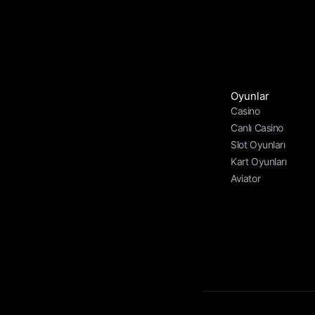
Oyunlar
Casino
Canlı Casino
Slot Oyunları
Kart Oyunları
Aviator