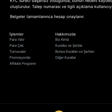
KYC süreci başarısız olduğunda, bunun nedeni kaydedil
oluşturulur. Talep numarası ve ilgili açıklama kullanıcıya 
Belgeler tamamlanınca hesap onaylanır.
İşlemler
Hakkımızda
Para Yatır
Biz Kimiz
Para Çek
Kurallar ve Şartlar
Turnuvalar
Bonus Kuralları ve Şartları
Promosyonlar
Diğer Kurallar
Affıliate Programı