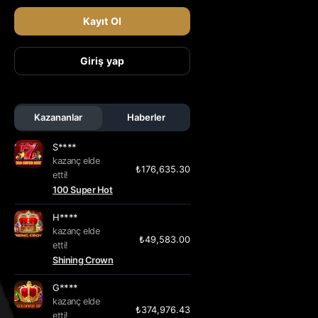
Kayıt Ol
Giriş yap
Kazananlar
Haberler
S****
kazanç elde
₺176,635.30
etti!
100 Super Hot
H****
kazanç elde
₺49,583.00
etti!
Shining Crown
G****
kazanç elde
₺374,976.43
etti!