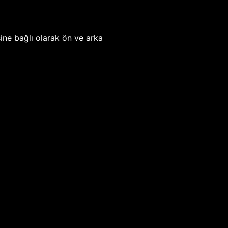
ine bağlı olarak ön ve arka