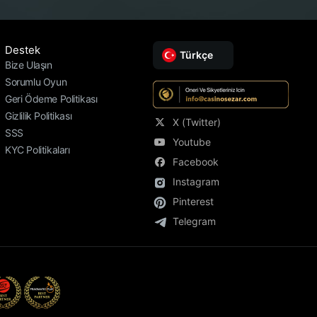
Destek
Türkçe
Bize Ulaşın
Sorumlu Oyun
Geri Ödeme Politikası
Gizlilik Politikası
X (Twitter)
SSS
Youtube
KYC Politikaları
Facebook
Instagram
Pinterest
Telegram