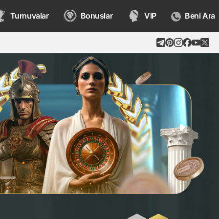
Turnuvalar
Bonuslar
VIP
Beni Ara