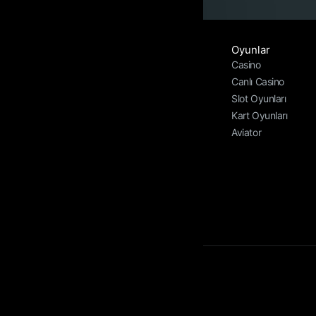
Oyunlar
Casino
Canlı Casino
Slot Oyunları
Kart Oyunları
Aviator