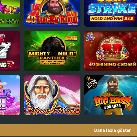
Daha fazla göster