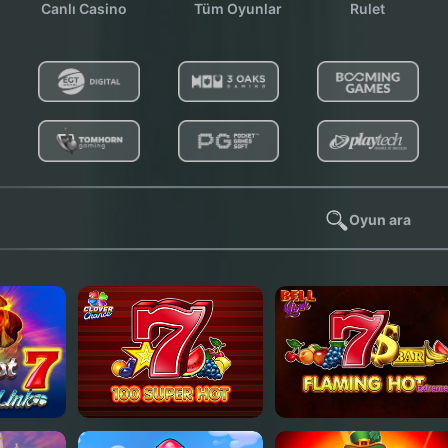
Canlı Casino
Tüm Oyunlar
Rulet
Oyun ara