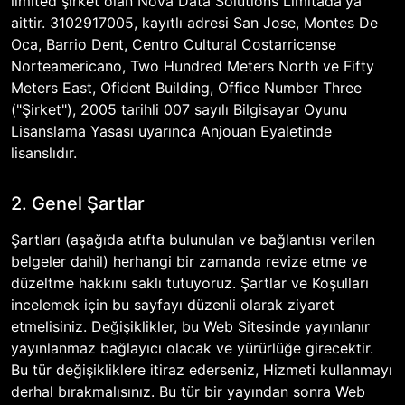
limited şirket olan Nova Data Solutions Limitada'ya
aittir. 3102917005, kayıtlı adresi San Jose, Montes De
Oca, Barrio Dent, Centro Cultural Costarricense
Norteamericano, Two Hundred Meters North ve Fifty
Meters East, Ofident Building, Office Number Three
("Şirket"), 2005 tarihli 007 sayılı Bilgisayar Oyunu
Lisanslama Yasası uyarınca Anjouan Eyaletinde
lisanslıdır.
2. Genel Şartlar
Şartları (aşağıda atıfta bulunulan ve bağlantısı verilen
belgeler dahil) herhangi bir zamanda revize etme ve
düzeltme hakkını saklı tutuyoruz. Şartlar ve Koşulları
incelemek için bu sayfayı düzenli olarak ziyaret
etmelisiniz. Değişiklikler, bu Web Sitesinde yayınlanır
yayınlanmaz bağlayıcı olacak ve yürürlüğe girecektir.
Bu tür değişikliklere itiraz ederseniz, Hizmeti kullanmayı
derhal bırakmalısınız. Bu tür bir yayından sonra Web