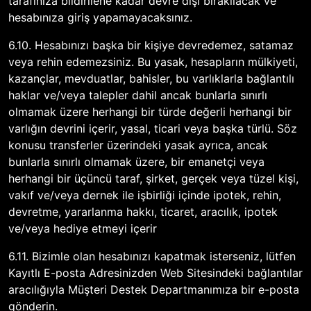
tarafınıza bildirilene kadar devre dışı bırakılacak ve
hesabınıza giriş yapamayacaksınız.
6.10. Hesabınızı başka bir kişiye devredemez, satamaz
veya rehin edemezsiniz. Bu yasak, hesapların mülkiyeti,
kazançlar, mevduatlar, bahisler, bu varlıklarla bağlantılı
haklar ve/veya talepler dahil ancak bunlarla sınırlı
olmamak üzere herhangi bir türde değerli herhangi bir
varlığın devrini içerir, yasal, ticari veya başka türlü. Söz
konusu transferler üzerindeki yasak ayrıca, ancak
bunlarla sınırlı olmamak üzere, bir emanetçi veya
herhangi bir üçüncü taraf, şirket, gerçek veya tüzel kişi,
vakıf ve/veya dernek ile işbirliği içinde ipotek, rehin,
devretme, yararlanma hakkı, ticaret, aracılık, ipotek
ve/veya hediye etmeyi içerir
6.11. Bizimle olan hesabınızı kapatmak isterseniz, lütfen
Kayıtlı E-posta Adresinizden Web Sitesindeki bağlantılar
aracılığıyla Müşteri Destek Departmanımıza bir e-posta
gönderin.