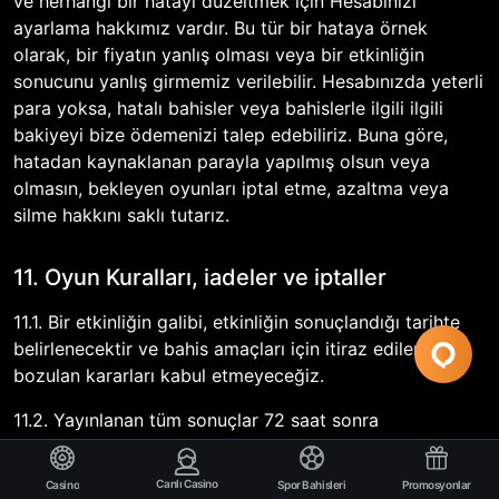
ve herhangi bir hatayı düzeltmek için Hesabınızı
ayarlama hakkımız vardır. Bu tür bir hataya örnek
olarak, bir fiyatın yanlış olması veya bir etkinliğin
sonucunu yanlış girmemiz verilebilir. Hesabınızda yeterli
para yoksa, hatalı bahisler veya bahislerle ilgili ilgili
bakiyeyi bize ödemenizi talep edebiliriz. Buna göre,
hatadan kaynaklanan parayla yapılmış olsun veya
olmasın, bekleyen oyunları iptal etme, azaltma veya
silme hakkını saklı tutarız.
11. Oyun Kuralları, iadeler ve iptaller
11.1. Bir etkinliğin galibi, etkinliğin sonuçlandığı tarihte
belirlenecektir ve bahis amaçları için itiraz edilen veya
bozulan kararları kabul etmeyeceğiz.
11.2. Yayınlanan tüm sonuçlar 72 saat sonra
kesinleşecek ve bu süreden sonra hiçbir soru kabul
edilmeyecektir. Sonuçlar yayınlandıktan sonraki 72 saat
Canlı Casino
Casino
Spor Bahisleri
Promosyonlar