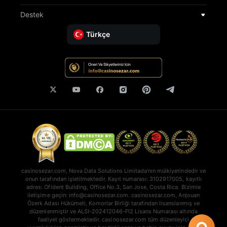
Destek
Türkçe
casinosezar.com, Nova Data Solutions Limitada'nın mülkiyetindedir ve
onun tarafından işletilmektedir. Kayıt numarası: 3102917005, kayıtlı
adres: Ofident Building, Office No.3, San Jose, Costa Rica. Bizimle
iletişime geçin:
info@casinosezar.com
. casinosezar.com, Anjouan
Özerk Adası Hükümeti, Komorlar Birliği tarafından lisanslanmış ve
düzenlenmiştir ve ALSI-202412046-FI2 Lisans Numarası altında
faaliyet göstermektedir. casinosezar.com tüm düzenleyici