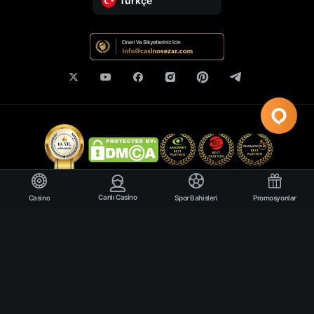
Türkçe
casinosezar.com, Nova Data Solutions Limitada'nın mülkiyetindedir ve
Canlı Casino
Casino
Spor Bahisleri
Promosyonlar
onun tarafından işletilmektedir. Kayıt numarası: 3102917005, kayıtlı
adres: Ofident Building, Office No.3, San Jose, Costa Rica. Bizimle
iletişime geçin:
info@casinosezar.com
. casinosezar.com, Anjouan
Özerk Adası Hükümeti, Komorlar Birliği tarafından lisanslanmış ve
düzenlenmiştir ve ALSI-202412046-FI2 Lisans Numarası altında
faaliyet göstermektedir. casinosezar.com tüm düzenleyici
uyumlulukları geçmiştir ve her türlü şans ve bahis oyunu için oyun
operasyonları yürütmek üzere yasal olarak yetkilendirilmiştir.