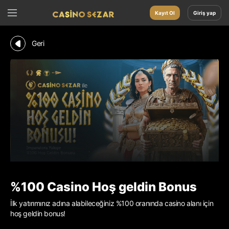
Kayıt Ol
Giriş yap
Geri
%100 Casino Hoş geldin Bonus
İlk yatırımınız adına alabileceğiniz %100 oranında casino alanı için
hoş geldin bonus!