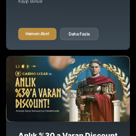
Kayıp Bonus!
Hemen Alın!
Daha Fazla
Anlık %30 a Varan Discount