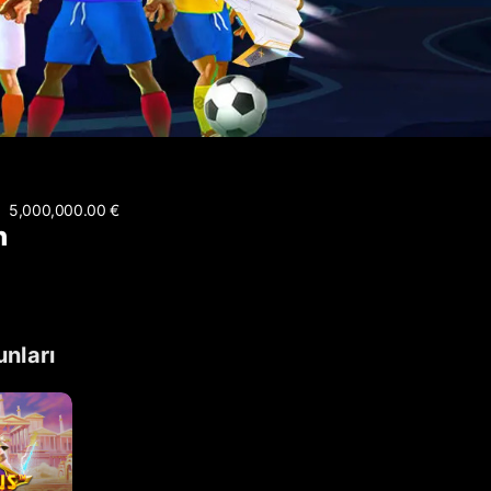
;
5,000,000.00 €
n
nları