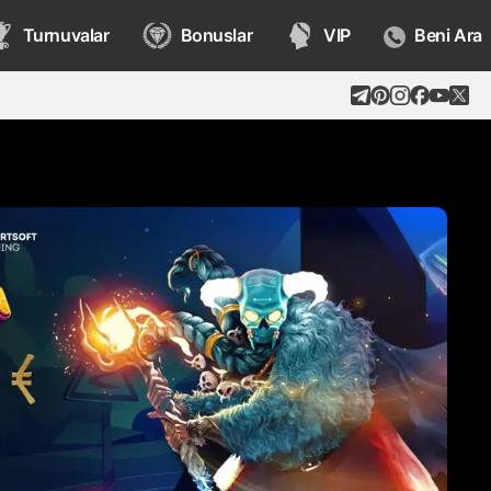
Turnuvalar
Bonuslar
VIP
Beni Ara