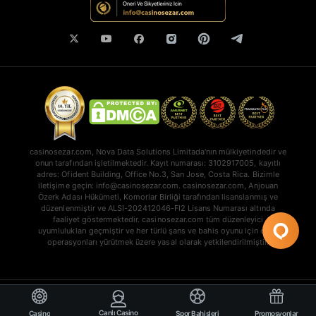
casinosezar.com, Nova Data Solutions Limitada'nın mülkiyetindedir ve
onun tarafından işletilmektedir. Kayıt numarası: 3102917005, kayıtlı
adres: Ofident Building, Office No.3, San Jose, Costa Rica. Bizimle
iletişime geçin:
info@casinosezar.com
. casinosezar.com, Anjouan
Özerk Adası Hükümeti, Komorlar Birliği tarafından lisanslanmış ve
düzenlenmiştir ve ALSI-202412046-FI2 Lisans Numarası altında
faaliyet göstermektedir. casinosezar.com tüm düzenleyici
uyumlulukları geçmiştir ve her türlü şans ve bahis oyunu için oyun
operasyonları yürütmek üzere yasal olarak yetkilendirilmiştir.
Canlı Casino
Casino
Spor Bahisleri
Promosyonlar