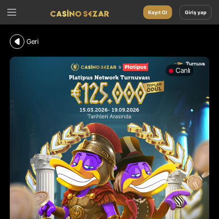
Kayıt Ol
Giriş yap
Geri
Canlı